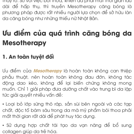
dài để hấp thụ, thì truyền Mesotherapy căng bóng là
phương pháp được rất nhiều người lựa chọn để sở hữu làn
da căng bóng như những thiếu nữ Nhật Bản.
Ưu điểm của quá trình căng bóng da
Mesotherapy
1. An toàn tuyệt đối
Mesotherapy
Ưu điểm của
là hoàn toàn không can thiệp
phẫu thuật, nên hoàn toàn không đau đớn, không tác
động dao kéo, không để lại biến chứng không mong
muốn. Chỉ 1 giải pháp đưa dưỡng chất vào trung bì da lập
tức giải quyết nhiều vấn đề:
• Loại bỏ lớp sừng thô ráp, sần sùi bên ngoài và các tạp
chất, độc tố bám sâu trong da mà mỹ phẩm bôi thoa phải
mất thời gian rất dài để phát huy tác dụng.
• Sử dụng hợp chất tái tạo da vạn năng để bổ sung
collagen giúp da trẻ hóa.