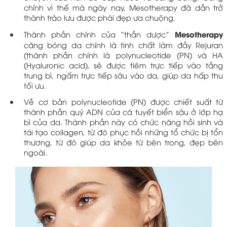
chính vì thế mà ngày nay, Mesotherapy đã dần trở
thành trào lưu được phái đẹp ưa chuộng.
Mesotherapy
Thành phần chính của “thần dược”
căng bóng da chính là tinh chất làm đầy Rejuran
(thành phần chính là polynucleotide (PN) và HA
(Hyaluronic acid), sẽ được tiêm trực tiếp vào tầng
trung bì, ngấm trực tiếp sâu vào da, giúp da hấp thu
tối ưu.
Về cơ bản polynucleotide (PN) được chiết suất từ
thành phần quý ADN của cá tuyết biển sâu ở lớp hạ
bì của da. Thành phần này có chức năng hồi sinh và
tái tạo collagen, từ đó phục hồi những tổ chức bị tổn
thương, từ đó giúp da khỏe từ bên trong, đẹp bên
ngoài.