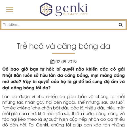
Trẻ hoá và căng bóng da
02-08-2019
Có bao giờ bạn tự hỏi: bí quyết nào khiến các cô gái
Nhật Bản luôn sở hữu làn da căng bóng, mịn màng đáng
mơ ước? Vậy bí quyết của họ là gì để bổ sung độ ẩm và
đạt căng bóng tối đa?
Làn da được ví như chiếc áo giáp bảo vệ chúng ta khỏi
những tác nhân gây hại bên ngoài. Thế nhưng, sau 30 tuổi,
“chiếc khiêng”che chắn bắt đầu bộc lộ nhiều dấu hiệu mệt
mỏi già nua như: khô ráp, sần sùi, thiếu nước, căng cứng và
tác hại kéo theo là sự xuất hiện của nếp nhăn do da thiếu
độ đàn hồi. Tại Genki, chúng tôi giúp bạn xóa tan những