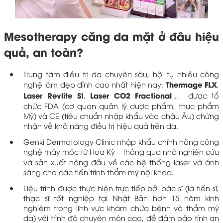
Mesotherapy căng da mặt ở đâu hiệu
quả, an toàn?
Trung tâm điều trị da chuyên sâu, hội tụ nhiều công
Thermage FLX
nghệ làm đẹp đỉnh cao nhất hiện nay:
,
Laser Revlite SI
Laser CO2 Fractional
,
… được tổ
chức FDA (cơ quan quản lý dược phẩm, thực phẩm
Mỹ) và CE (tiêu chuẩn nhập khẩu vào châu Âu) chứng
nhận về khả năng điều trị hiệu quả trên da.
Genki Dermatology Clinic nhập khẩu chính hãng công
nghệ máy móc từ Hoa Kỳ – thông qua nhà nghiên cứu
và sản xuất hàng đầu về các hệ thống laser và ánh
sáng cho các tiến trình thẩm mỹ nội khoa.
Liệu trình được thực hiện trực tiếp bởi bác sĩ (là tiến sĩ,
thạc sĩ tốt nghiệp tại Nhật Bản hơn 15 năm kinh
nghiệm trong lĩnh vực khám chữa bệnh và thẩm mỹ
da) với trình độ chuyên môn cao, để đảm bảo tính an