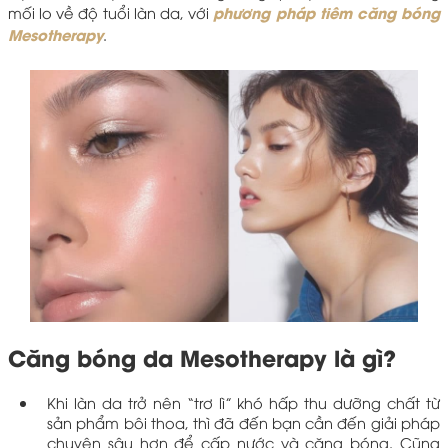
phương pháp tiêm căng bóng
mối lo về độ tuổi làn da, với
Mesotherapy
.
Căng bóng da Mesotherapy là gì?
Khi làn da trở nên “trơ lì” khó hấp thu dưỡng chất từ
sản phẩm bôi thoa, thì đã đến bạn cần đến giải pháp
chuyên sâu hơn để cấp nước và căng bóng. Cũng