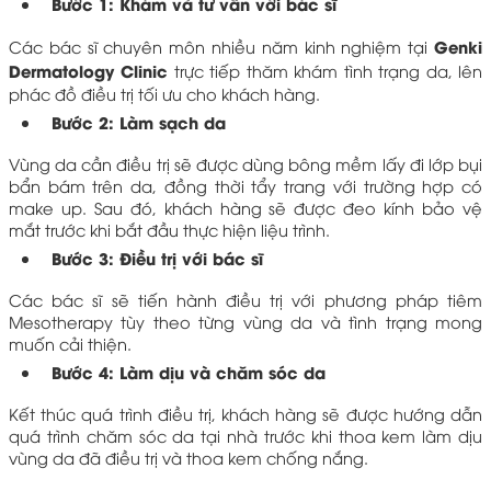
Bước 1: Khám và tư vấn với bác sĩ
Genki
Các bác sĩ chuyên môn nhiều năm kinh nghiệm tại
Dermatology Clinic
trực tiếp thăm khám tình trạng da, lên
phác đồ điều trị tối ưu cho khách hàng.
Bước 2: Làm sạch da
Vùng da cần điều trị sẽ được dùng bông mềm lấy đi lớp bụi
bẩn bám trên da, đồng thời tẩy trang với trường hợp có
make up. Sau đó, khách hàng sẽ được đeo kính bảo vệ
mắt trước khi bắt đầu thực hiện liệu trình.
Bước 3: Điều trị với bác sĩ
Các bác sĩ sẽ tiến hành điều trị với phương pháp tiêm
Mesotherapy tùy theo từng vùng da và tình trạng mong
muốn cải thiện.
Bước 4: Làm dịu và chăm sóc da
Kết thúc quá trình điều trị, khách hàng sẽ được hướng dẫn
quá trình chăm sóc da tại nhà trước khi thoa kem làm dịu
vùng da đã điều trị và thoa kem chống nắng.