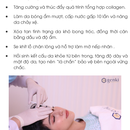
Tăng cường và thúc đẩy quá trình tổng hợp collagen.
Làm da bóng ẩm mượt, cấp nước gấp 10 lần và nâng
da chảy xệ.
Xóa tan tình trạng da khô bong tróc, đồng thời cân
bằng dầu và độ ẩm.
Se khít lỗ chân lông và hỗ trợ làm mờ nếp nhăn .
Hồi sinh kết cấu da khỏe từ bên trong, tăng độ dày và
mật độ da, tạo nên “lá chắn” bảo vệ bên ngoài vững
chắc.