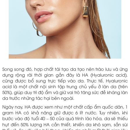
Song song đó, hợp chất tái tạo da tạo nên trào lưu và ứng
dụng rộng rãi thời gian gần đây là HA (Hyaluronic acid),
cũng được bổ sung trực tiếp vào da. Thực tế, Hyaluronic
acid là một chất nội sinh tập trung chủ yếu ở làn da (trên
50%), giúp duy trì độ ẩm và giữ vai trò tăng sức đề kháng làn
da trước những tác hại bên ngoài.
Ngày nay, HA được xem như một chất cấp ẩm quốc dân, 1
gram HA có khả năng giữ được 6 lít nước. Tuy nhiên, khi
bước vào độ tuổi 40 – 50 của quá trình lão hóa, da sẽ thiếu
hụt đến 50% lượng HA cần thiết, khiến da khô sạm, sần sùi
thấy rõ. So với việc bôi thoa, khiến da phải mất thời gian lâu