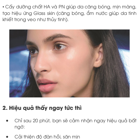
• Cấy dưỡng chất HA và PN giúp da căng bóng, mịn màng,
tạo hiệu ứng Glass skin (căng bóng, ẩm nước giúp da tinh
khiết trong veo như thủy tinh).
2. Hiệu quả thấy ngay tức thì
Chỉ sau 20 phút, bạn sẽ cảm nhận ngay hiệu quả bất
ngờ:
Cải thiện độ đàn hồi, săn mịn