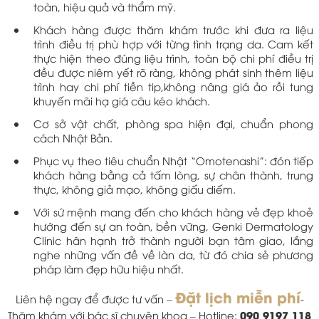
toàn, hiệu quả và thẩm mỹ.
Khách hàng được thăm khám trước khi đưa ra liệu
trình điều trị phù hợp với từng tình trạng da. Cam kết
thực hiện theo đúng liệu trình, toàn bộ chi phí điều trị
đều được niêm yết rõ ràng, không phát sinh thêm liệu
trình hay chi phí tiền tip,không nâng giá ảo rồi tung
khuyến mãi hạ giá câu kéo khách.
Cơ sở vật chất, phòng spa hiện đại, chuẩn phong
cách Nhật Bản.
Phục vụ theo tiêu chuẩn Nhật “Omotenashi”: đón tiếp
khách hàng bằng cả tấm lòng, sự chân thành, trung
thực, không giả mạo, không giấu diếm.
Với sứ mệnh mang đến cho khách hàng vẻ đẹp khoẻ
hướng đến sự an toàn, bền vững, Genki Dermatology
Clinic hân hạnh trở thành người bạn tâm giao, lắng
nghe những vấn đề về làn da, từ đó chia sẻ phương
pháp làm đẹp hữu hiệu nhất.
Đặt lịch miễn phí
Liên hệ ngay để được tư vấn –
-
090 9197 118
Thăm khám với bác sĩ chuyên khoa – Hotline: