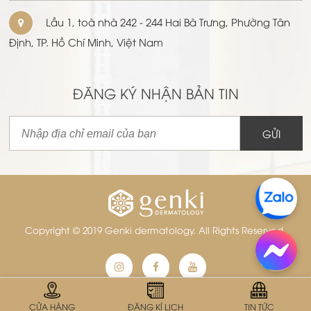
Lầu 1, toà nhà 242 - 244 Hai Bà Trưng, Phường Tân
Định, TP. Hồ Chí Minh, Việt Nam
ĐĂNG KÝ NHẬN BẢN TIN
GỬI
Copyright © 2019 Genki dermatology. All Rights Reserved.
ĐẶT LỊCH KHÁM BÁC SĨ
CỬA HÀNG
ĐĂNG KÍ LỊCH
TIN TỨC