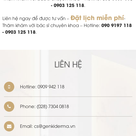
- 0903 125 118
.
Đặt lịch miễn phí
Liên hệ ngay để được tư vấn –
-
090 9197 118
Thăm khám với bác sĩ chuyên khoa – Hotline:
- 0903 125 118
.
LIÊN HỆ
Hotline:
0909 942 118
Phone:
(028) 7304 0818
Email: cs@genkiderma.vn