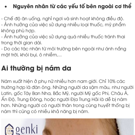
Nguyên nhân từ các yếu tố bên ngoài cơ thể
- Chế độ ăn uống, nghỉ ngơi và sinh hoạt không điều độ.
- Ảnh hưởng của việc sử dụng nhiều loại thuốc, mỹ phẩm
không phù hợp.
- Ảnh hưởng của việc sử dụng quá nhiều thuốc tránh thai
trong thời gian dài.
- Do các tác nhân từ môi trường bên ngoài như ánh nắng
mặt trời, khói bụi, ô nhiễm,...
Ai thường bị nám da
Nám xuất hiện ở phụ nữ nhiều hơn nam giới. Chỉ 10% các
trường hợp là đàn ông. Những người da sậm màu, như người
Latin, gốc Tây Ban Nha, Bắc Mỹ, người Mỹ gốc Phi, Châu Á,
Ấn Độ, Trung Đông, hoặc người Địa Trung Hải là dễ bị nám
hơn. Những người có người thân trong cùng huyết thống bị
nám thì cũng có nhiều khả năng bị nám.