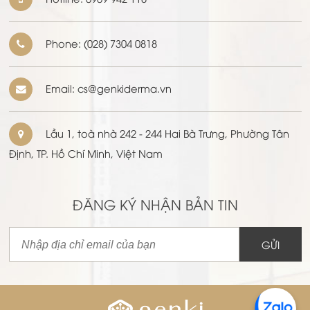
Phone:
(028) 7304 0818
Email: cs@genkiderma.vn
Lầu 1, toà nhà 242 - 244 Hai Bà Trưng, Phường Tân
Định, TP. Hồ Chí Minh, Việt Nam
ĐĂNG KÝ NHẬN BẢN TIN
GỬI