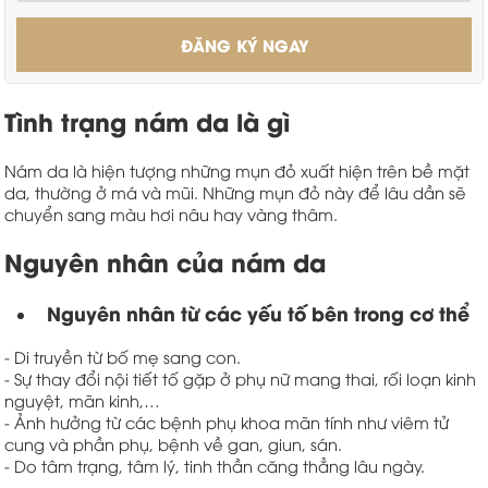
ĐĂNG KÝ NGAY
Tình trạng nám da là gì
Nám da là hiện tượng những mụn đỏ xuất hiện trên bề mặt
da, thường ở má và mũi. Những mụn đỏ này để lâu dần sẽ
chuyển sang màu hơi nâu hay vàng thâm.
Nguyên nhân của nám da
Nguyên nhân từ các yếu tố bên trong cơ thể
- Di truyền từ bố mẹ sang con.
- Sự thay đổi nội tiết tố gặp ở phụ nữ mang thai, rối loạn kinh
nguyệt, mãn kinh,…
- Ảnh hưởng từ các bệnh phụ khoa mãn tính như viêm tử
cung và phần phụ, bệnh về gan, giun, sán.
- Do tâm trạng, tâm lý, tinh thần căng thẳng lâu ngày.