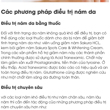
Các phương pháp điều trị nám da
Điều trị nám da bằng thuốc
Đối với tình trạng da nám không quá khó để điều trị, bạn có
thể dùng các loại thuốc dành cho da bị nám để giảm bớt
tình trạng nám da như:
viên uống giảm nám
Sakura HCL,
kem bôi giảm nám
Sakura Spots Care & Whitening Cream.
Trong các sản phẩm hỗ trợ giảm nám này các thành phần
chính thường được sử dụng là Acid Tranexamic. Chất này
làm giảm sản xuất Prostaglandins, tiền thân của tyrosine. Ở
liều thấp, Acid Tranexamic được báo cáo có hiệu quả và an
toàn trong điều trị nám. Glutathione cũng được nghiên cứu
như một chất làm sáng da đường toàn thân.
Điều trị chuyên sâu
với các loại nám khó điều trị như nám chân sâu, nám lâu
năm thì cần đến tác động của những phương pháp điều trị
nám chuyên sâu hơn như: