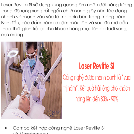
Laser Revlite SI sử dụng xung quang âm nhân đôi năng lượng
trong độ rộng xung rất ngắn chỉ 5 nano giây nên tác động
nhanh và mạnh vào sắc tố melanin bên trong mảng nám.
Ban đầu, các đốm nám sẽ sậm màu lên và sau đó mờ dần
theo thời gian trả lại cho khách hàng một làn da tươi sáng,
mịn màng
Combo kết hợp công nghệ Laser Revlite SI
và Mesotherapy