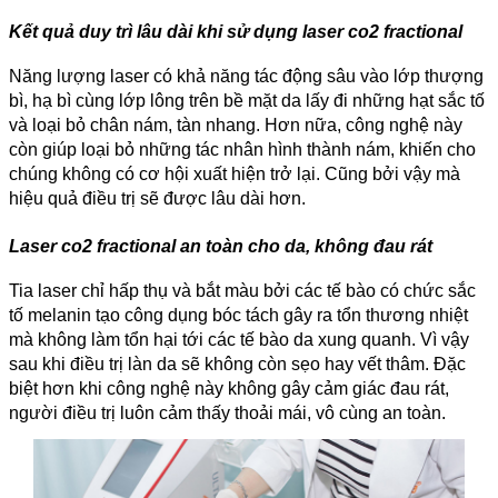
Kết quả duy trì lâu dài khi sử dụng laser co2 fractional
Năng lượng laser có khả năng tác động sâu vào lớp thượng
bì, hạ bì cùng lớp lông trên bề mặt da lấy đi những hạt sắc tố
và loại bỏ chân nám, tàn nhang. Hơn nữa, công nghệ này
còn giúp loại bỏ những tác nhân hình thành nám, khiến cho
chúng không có cơ hội xuất hiện trở lại. Cũng bởi vậy mà
hiệu quả điều trị sẽ được lâu dài hơn.
Laser co2 fractional an toàn cho da, không đau rát
Tia laser chỉ hấp thụ và bắt màu bởi các tế bào có chức sắc
tố melanin tạo công dụng bóc tách gây ra tổn thương nhiệt
mà không làm tổn hại tới các tế bào da xung quanh. Vì vậy
sau khi điều trị làn da sẽ không còn sẹo hay vết thâm. Đặc
biệt hơn khi công nghệ này không gây cảm giác đau rát,
người điều trị luôn cảm thấy thoải mái, vô cùng an toàn.