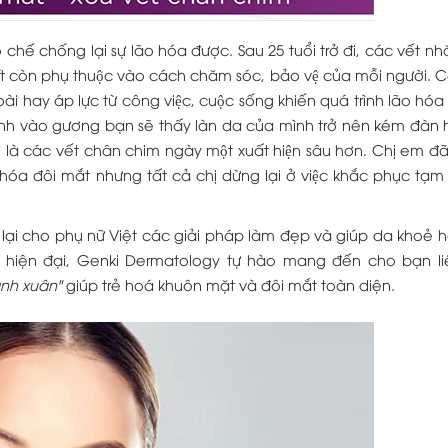
chế chống lại sự lão hóa được. Sau 25 tuổi trở đi, các vết n
́t còn phụ thuộc vào cách chăm sóc, bảo vệ của mỗi người. Cô
i hay áp lực từ công việc, cuộc sống khiến quá trình lão hóa
nh vào gương bạn sẽ thấy làn da của mình trở nên kém đàn h
 là các vết chân chim ngày một xuất hiện sâu hơn. Chị em đã 
́a đôi mắt nhưng tất cả chị dừng lại ở việc khắc phục tạm t
lại cho phụ nữ Việt các giải pháp làm đẹp và giúp da khoẻ 
hiện đại, Genki Dermatology tự hào mang đến cho bạn liệ
anh xuân"
giúp trẻ hoá khuôn mặt và đôi mắt toàn diện.