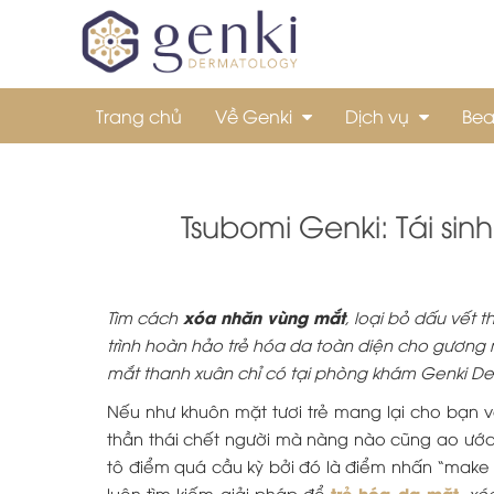
Trang chủ
Về Genki
Dịch vụ
Bea
Tsubomi Genki: Tái si
xóa nhăn vùng mắt
Tìm cách
, loại bỏ dấu vết t
trình hoàn hảo trẻ hóa da toàn diện cho gươn
mắt thanh xuân chỉ có tại phòng khám Genki D
Nếu như khuôn mặt tươi trẻ mang lại cho bạn vẻ 
thần thái chết người mà nàng nào cũng ao ước.
tô điểm quá cầu kỳ bởi đó là điểm nhấn “ma
trẻ hóa da mặt
luôn tìm kiếm giải pháp để
,
xó