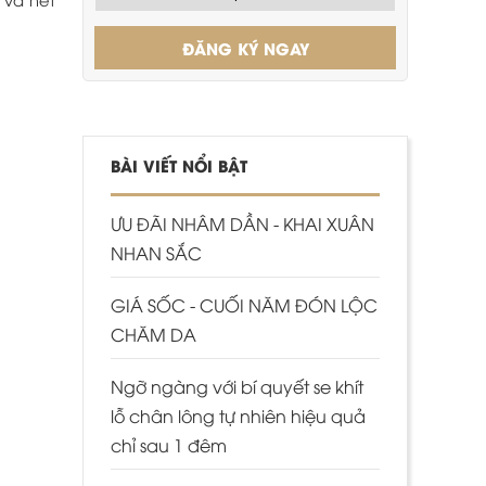
ĐĂNG KÝ NGAY
BÀI VIẾT NỔI BẬT
ƯU ĐÃI NHÂM DẦN - KHAI XUÂN
NHAN SẮC
GIÁ SỐC - CUỐI NĂM ĐÓN LỘC
CHĂM DA
Ngỡ ngàng với bí quyết se khít
lỗ chân lông tự nhiên hiệu quả
chỉ sau 1 đêm