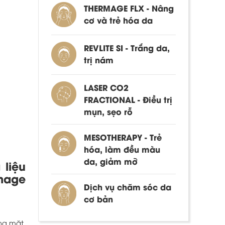
THERMAGE FLX - Nâng
cơ và trẻ hóa da
REVLITE SI - Trắng da,
trị nám
LASER CO2
FRACTIONAL - Điều trị
mụn, sẹo rỗ
MESOTHERAPY - Trẻ
hóa, làm đều màu
da, giảm mỡ
 liệu
rmage
Dịch vụ chăm sóc da
cơ bản
ng mặt,