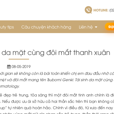
HOTLINE:
(02
uty tips
Câu chuyện khách hàng
Liên hệ
Đặ
nh da mặt cùng đôi mắt thanh xuân
08-05-2019
hời gian sẽ không còn là bài toán khiến chị em đau đầu nhờ có
g mặt và đôi mắt mang tên Tsubomi Genki: Tái sinh da mặt cùng
ermatology.
đẹp trẻ trung, tỏa sáng thì một đôi mắt tinh anh chính là đi
 Nếu được ưu ái sở hữu cả hai thần sắc trên thì bạn không câ
ke up” tự nhiên quá hoàn hảo. Chính vì điều đó, từ xưa đến na
a nhăn vùng mắt
giữ gìn nhan sắc trẻ trung, thần thái rạng r