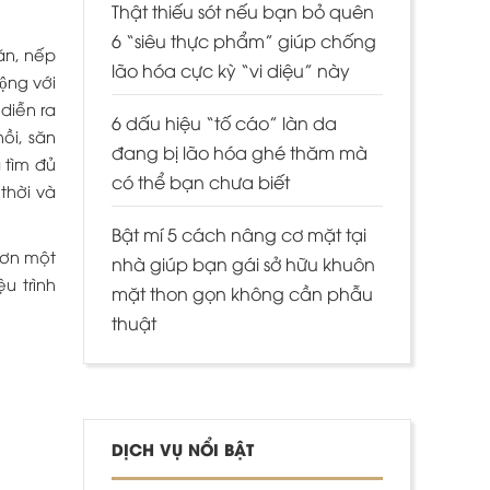
Thật thiếu sót nếu bạn bỏ quên
6 “siêu thực phẩm” giúp chống
hăn, nếp
lão hóa cực kỳ “vi diệu” này
̣ng với
 diễn ra
6 dấu hiệu “tố cáo” làn da
ồi, săn
đang bị lão hóa ghé thăm mà
tìm đủ
có thể bạn chưa biết
hời và
Bật mí 5 cách nâng cơ mặt tại
hơn một
nhà giúp bạn gái sở hữu khuôn
u trình
mặt thon gọn không cần phẫu
thuật
DỊCH VỤ NỔI BẬT