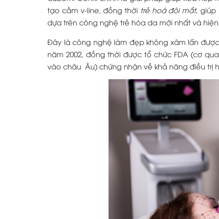
tạo cằm v-line, đồng thời
trẻ hoá đôi mắt
, giúp
dựa trên công nghệ trẻ hóa da mới nhất và hiện 
Đây là công nghệ làm đẹp không xâm lấn được
năm 2002, đồng thời được tổ chức FDA (cơ qu
vào châu Âu) chứng nhận về khả năng điều trị h