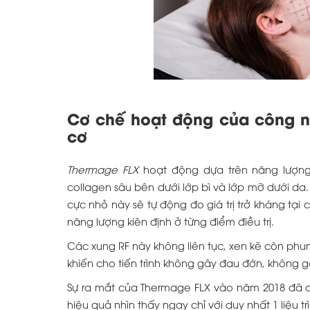
Cơ chế hoạt động của công ng
cơ
Thermage FLX
hoạt động dựa trên năng lượng
collagen sâu bên dưới lớp bì và lớp mỡ dưới d
cực nhỏ này sẽ tự động đo giá trị trở kháng tại
năng lượng kiên định ở từng điểm điều trị.
Các xung RF này không liên tục, xen kẽ còn phu
khiến cho tiến trình không gây đau đớn, không 
Sự ra mắt của Thermage FLX vào năm 2018 đã c
hiệu quả nhìn thấy ngay chỉ với duy nhất 1 liệu trì