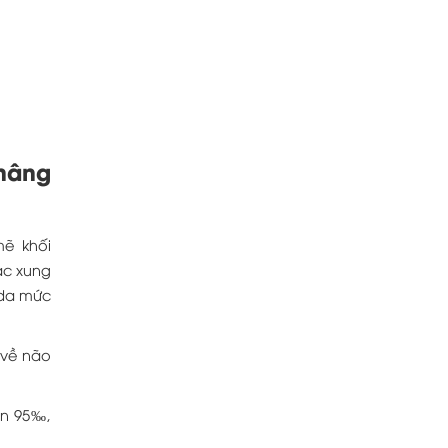
 nâng
mẽ khối
ác xung
 da mức
 về não
ến 95‰,