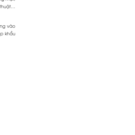
 thuật…
ụng vào
ập khẩu