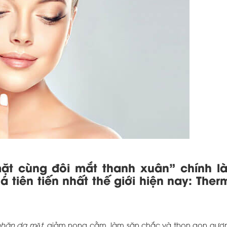
mặt cùng đôi mắt thanh xuân” chính là
á tiên tiến nhất thế giới hiện nay: The
nhăn da mặt
, giảm nọng cằm, làm săn chắc và thon gọn gươ