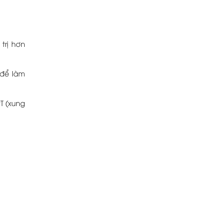
trị hơn
 để làm
T (xung