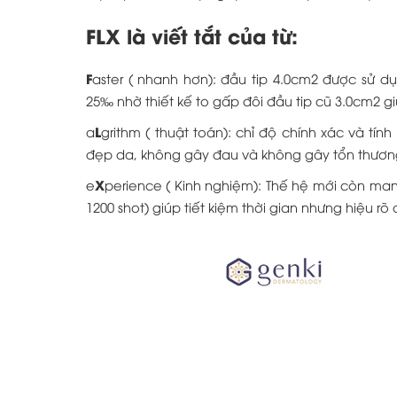
FLX là viết tắt của từ:
F
aster ( nhanh hơn): đầu tip 4.0cm2 được sử dụn
25‰ nhờ thiết kế to gấp đôi đầu tip cũ 3.0cm2 gi
L
a
grithm ( thuật toán): chỉ độ chính xác và tí
đẹp da, không gây đau và không gây tổn thươ
X
e
perience ( Kinh nghiệm): Thế hệ mới còn ma
1200 shot) giúp tiết kiệm thời gian nhưng hiệu rõ 