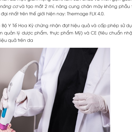
nâng cơ
và tạo mắt 2 mí, nâng cung chân mày không phẫu
đại nhất trên thế giới hiện nay: Thermage FLX 4.0.
 Bộ Y Tế Hoa Kỳ chứng nhận đạt hiệu quả và cấp phép sử d
an quản lý dược phẩm, thực phẩm Mỹ) và CE (tiêu chuẩn nh
iệu quả trên da