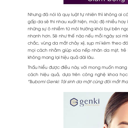
Nhưng đã nói là quy luật tự nhiên thì không ai có 
gấp da sẽ thi nhau xuất hiện, mức độ nhiều hay i
những sự ô nhiễm từ môi trường khói bụi bên ngoà
nhanh hơn. Sẽ như thế nào nếu mỗi ngày soi mì
chắc, vùng da mắt chảy xệ, sụp mí kèm theo đó
mọi cách nhằm giúp xóa nếp nhăn da mặt, trẻ ho
không mang lại hiệu quả dài lâu.
Thấu hiểu được điều này, với mong muốn mang 
cách hiệu quả, dựa trên công nghệ khoa học 
"Tsubomi Genki: Tái sinh da mặt cùng đôi mắt th