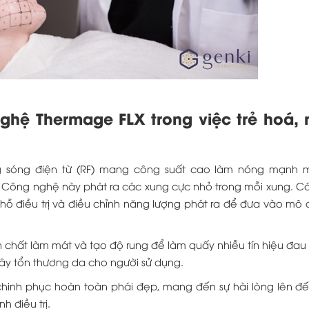
hệ Thermage FLX trong việc trẻ hoá,
 sóng điện từ (RF) mang công suất cao làm nóng mạnh 
a. Công nghệ này phát ra các xung cực nhỏ trong mỗi xung. C
 chỗ điều trị và điều chỉnh năng lượng phát ra để đưa vào mô
n chất làm mát và tạo độ rung để làm quấy nhiễu tín hiệu đau
gây tổn thương da cho người sử dụng.
hinh phục hoàn toàn phái đẹp, mang đến sự hài lòng lên đ
nh điều trị.