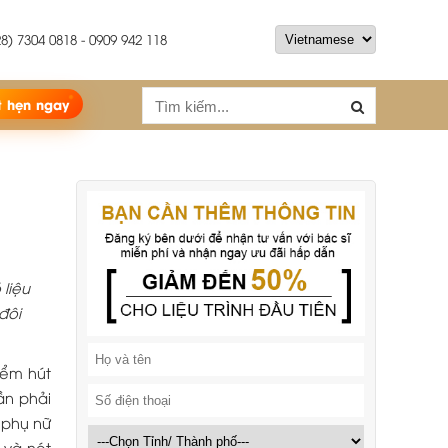
8) 7304 0818 - 0909 942 118
t hẹn ngay
 liệu
 đôi
ểm hút
̀n phải
y phụ nữ
ỡ và nét