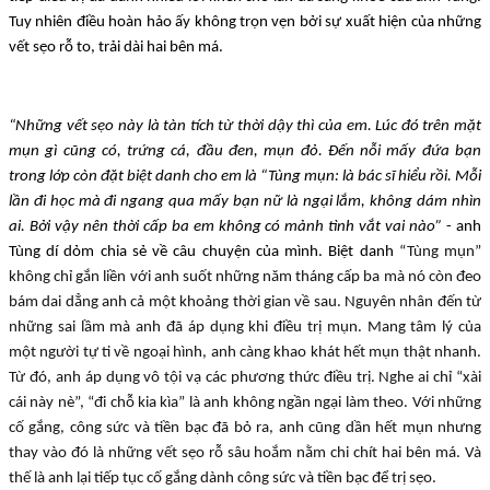
Tuy nhiên điều hoàn hảo ấy không trọn vẹn bởi sự xuất hiện của những
vết sẹo rỗ to, trải dài hai bên má.
“Những vết sẹo này là tàn tích từ thời dậy thì của em. Lúc đó trên mặt
mụn gì cũng có, trứng cá, đầu đen, mụn đỏ. Đến nỗi mấy đứa bạn
trong lớp còn đặt biệt danh cho em là “Tùng mụn: là bác sĩ hiểu rồi. Mỗi
lần đi học mà đi ngang qua mấy bạn nữ là ngại lắm, không dám nhìn
ai. Bởi vậy nên thời cấp ba em không có mảnh tình vắt vai nào”
- anh
Tùng dí dỏm chia sẻ về câu chuyện của mình. Biệt danh
“Tùng mụn”
không chỉ gắn liền với anh suốt những năm tháng cấp ba mà nó còn đeo
bám dai dẳng anh cả một khoảng thời gian về sau. Nguyên nhân đến từ
những sai lầm mà anh đã áp dụng khi điều trị mụn. Mang tâm lý của
một người tự ti về ngoại hình, anh càng khao khát hết mụn thật nhanh.
Từ đó, anh áp dụng vô tội vạ các phương thức điều trị. Nghe ai chỉ “xài
cái này nè”, “đi chỗ kia kìa” là anh không ngần ngại làm theo. Với những
cố gắng, công sức và tiền bạc đã bỏ ra, anh cũng dần hết mụn nhưng
thay vào đó là những vết sẹo rỗ sâu hoắm nằm chi chít hai bên má. Và
thế là anh lại tiếp tục cố gắng dành công sức và tiền bạc để trị sẹo.