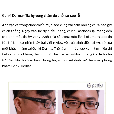
Genki Derma - Tia hy vọng chấm dứt nỗi sợ sẹo rỗ
Anh vật vã trong cuộc chiến mụn-sẹo cũng vài năm nhưng chưa bao giờ
chiến thắng. Ngay vào lúc định đầu hàng, chính Facebook lại mang đến
cho anh một tia hy vọng. Anh chia sẻ trong một lần lướt mạng đọc tin
tức thì tình cờ nhìn thấy bài viết review về quá trình điều trị sẹo rỗ của
một khách hàng tại Genki Derma. Thế là anh nhấp vào xem, tìm hiểu chi
tiết về phòng khám, thậm chí còn liên lạc với vị khách hàng kia để lấy tin
tức. Sau khi đã có sơ lược thông tin, anh quyết định trực tiếp đến phòng
khám Genki Derma.