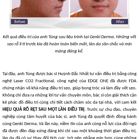
Kết quả điều trị của anh Tùng sau liệu trình tại Genki Derma. Những vết
sẹo rỗ li ti trước kia đã hoàn toàn biến mất, làn da săn chắc và mịn
màng đáng kể.
Tại đây, anh Tùng được bác sĩ Huỳnh Đắc Nhất tư vấn điều trị bằng công
nghệ Laser CO2 Fractional, công nghệ của EDGE ONE đã được FDA
chứng nhận về khả năng điều trị sẹo, giúp bong tróc và làm đầy vết sẹo.
Không chỉ đưa ra những lời tư vấn chuyên môn, bác sĩ còn giải thích cặn
kẽ phác đồ điều trị cùng chi tiết cách chăm sóc da tại nhà, với cam kết
HIỆU QUẢ RÕ RỆT SAU MỘT LẦN ĐIỀU TRỊ
. Trước sự chu đáo, chuyên
nghiệp cùng tâm huyết của bác sĩ, anh Tùng đã quyết định đồng hành
cùng Genki Derma. Và lần này, niềm tin của anh cùng nỗ lực của đội ngũ
đã được đền đáp xứng đáng khi chỉ sau một khoảng thời gian điều trị,
làn da đã có sự thay đổi tích cực, trở nên phẳng mịn hơn cùng những