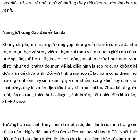
sau điều trị, anh rất bất ngờ về những thay đổi diễn ra trên làn da của
mình.
Nam giới cũng đau đáu về làn da
Không chỉ phụ nữ, nam giới cũng gặp những vấn đề nổi cộm về da như
mụn, mụn bọc và sưng viêm, thậm chí mụn viêm ở nam giới còn có xu
hướng nặng nề hơn nữ giới do hoạt động mạnh mẽ của hoocmon. Mụn
đi rồi nhưng di chứng do mụn để lại, điển hình là sẹo rỗ cũng không hề
đơn giản để chữa lành. Đối với tình trạng sẹo rỗ lâu năm cộng thêm môi
trường ô nhiễm, vệ sinh kém gây viêm nhiễm càng khiến sẹo ăn sâu,
chai cứng, dày bì và ổn định cấu trúc, rất khó loại bỏ. Chưa kể càng lớn
tuổi, làn da càng thiếu hụt collagen, ảnh hưởng rất nhiều đến khả năng
cải thiện sẹo.
Trường hợp của anh Tùng chính là một ví dụ điển hình của tình trạng sẹo
rỗ lâu năm. Ngày đầu anh đến Genki Derma, bác sĩ Huỳnh Đắc Nhất trực
tiếp điều trị đã dành nhiều lời khen cho làn da sáng khỏe của anh Tùng.