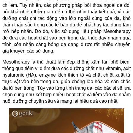
chị em. Tuy nhiên, các phương pháp bôi thoa ngoài da đòi
hỏi khá nhiều thời gian để có thể nhìn thấy kết quả, vì các
dưỡng chất chỉ tác động vào lớp ngoài cùng của da, khó
thẩm thấu sâu trong các tế bào da để phát huy tác dụng làm
mờ nếp nhăn. Do đó, việc sử dụng liệu pháp Mesotherapy
để đưa các hoạt chất vào bên trong da, thúc đẩy nhanh quá
trình xóa nhăn căng bóng da đang được rất nhiều chuyên
gia khuyến cáo sử dụng.
Mesotherapy là thủ thuật làm đẹp không xâm lấn phổ biến,
thông qua tiêm vi điểm đưa các dưỡng chất như vitamin, axit
hyaluronic (HA), enzyme kích thích tố và chất chiết xuất từ
thực vật vào bên trong da, giúp chống lão hóa và săn chắc
da từ bên trong. Tùy vào từng tình trạng da, các bác sĩ sẽ lựa
chọn cũng như kết hợp nhiều hoạt chất và tiêm vào da nhằm
nuôi dưỡng chuyên sâu và mang lại hiệu quả cao nhất.