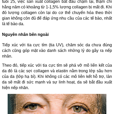
tuổi 25, việc sản xuất collagen bắt đầu chậm lại, thậm chí
hằng năm có khoảng từ 1-1,5% lượng collagen bị mất đi. Khi
đó lượng collagen còn lại do cơ thể chuyển hóa theo thời
gian không còn đủ để đáp ứng nhu cầu của các tế bào, nhất
là tế bào da.
Nguyên nhân bên ngoài
Tiếp xúc với tia cực tím (tia UV), chăm sóc da chưa đúng
cách cũng góp mặt vào danh sách những lý do gây ra nếp
nhăn.
Theo đó, tiếp xúc với tia cực tím sẽ phá vỡ mô liên kết của
da đó là các sợi collagen và elastin nằm trong lớp sâu hơn
của da (lớp hạ bì). Khi không có các mô liên kết hỗ trợ, làn
da sẽ mất đi sức mạnh và sự linh hoạt, da sẽ bắt đầu xuất
hiện nếp nhăn.