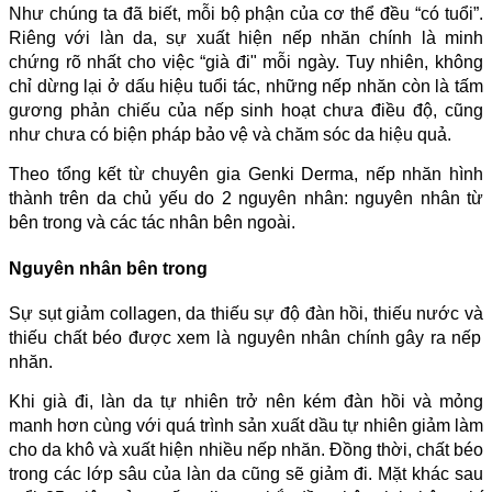
Như chúng ta đã biết, mỗi bộ phận của cơ thể đều “có tuổi”.
Riêng với làn da, sự xuất hiện nếp nhăn chính là minh
chứng rõ nhất cho việc “già đi" mỗi ngày. Tuy nhiên, không
chỉ dừng lại ở dấu hiệu tuổi tác, những nếp nhăn còn là tấm
gương phản chiếu của nếp sinh hoạt chưa điều độ, cũng
như chưa có biện pháp bảo vệ và chăm sóc da hiệu quả.
Theo tổng kết từ chuyên gia Genki Derma, nếp nhăn hình
thành trên da chủ yếu do 2 nguyên nhân: nguyên nhân từ
bên trong và các tác nhân bên ngoài.
Nguyên nhân bên trong
Sự sụt giảm collagen, da thiếu sự độ đàn hồi, thiếu nước và
thiếu chất
béo được xem là nguyên nhân chính gây ra nếp
nhăn.
Khi già đi, làn da tự nhiên trở nên kém đàn hồi và mỏng
manh hơn cùng với quá trình sản xuất dầu tự nhiên giảm làm
cho da khô và xuất hiện nhiều nếp nhăn. Đồng thời, chất béo
trong các lớp sâu của làn da cũng sẽ giảm đi. Mặt khác sau