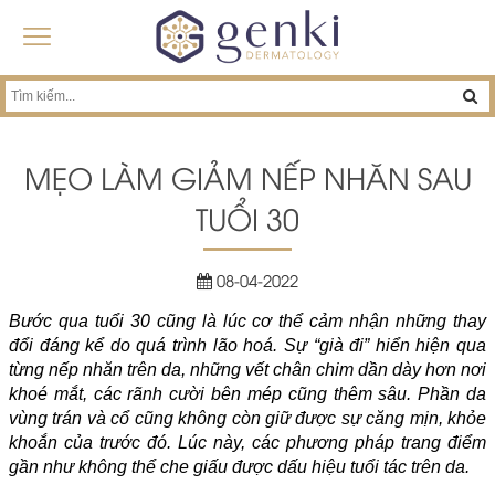
MẸO LÀM GIẢM NẾP NHĂN SAU
TUỔI 30
08-04-2022
Bước qua tuổi 30 cũng là lúc cơ thể cảm nhận những thay
đổi đáng kể do quá trình lão hoá. Sự “già đi” hiển hiện qua
từng nếp nhăn trên da, những vết chân chim dần dày hơn nơi
khoé mắt, các rãnh cười bên mép cũng thêm sâu. Phần da
vùng trán và cổ cũng không còn giữ được sự căng mịn, khỏe
khoắn của trước đó. Lúc này, các phương pháp trang điểm
gần như không thể che giấu được dấu hiệu tuổi tác trên da.