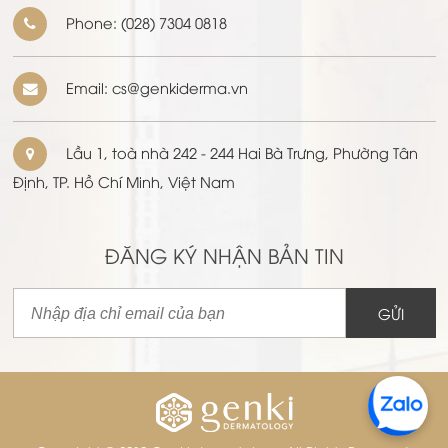
Phone:
(028) 7304 0818
Email: cs@genkiderma.vn
Lầu 1, toà nhà 242 - 244 Hai Bà Trưng, Phường Tân
Định, TP. Hồ Chí Minh, Việt Nam
ĐĂNG KÝ NHẬN BẢN TIN
GỬI