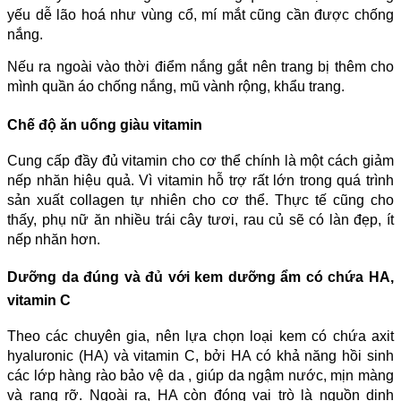
yếu dễ lão hoá như vùng cổ, mí mắt cũng cần được chống
nắng.
Nếu ra ngoài vào thời điểm nắng gắt nên trang bị thêm cho
mình quần áo chống nắng, mũ vành rộng, khẩu trang.
Chế độ ăn uống giàu vitamin
Cung cấp đầy đủ vitamin cho cơ thể chính là một cách giảm
nếp nhăn hiệu quả. Vì vitamin hỗ trợ rất lớn trong quá trình
sản xuất collagen tự nhiên cho cơ thể. Thực tế cũng cho
thấy, phụ nữ ăn nhiều trái cây tươi, rau củ sẽ có làn đẹp, ít
nếp nhăn hơn.
Dưỡng da đúng và đủ với kem dưỡng ẩm có chứa HA,
vitamin C
Theo các chuyên gia, nên lựa chọn loại kem có chứa axit
hyaluronic (HA) và vitamin C, bởi HA có khả năng hồi sinh
các lớp hàng rào bảo vệ da , giúp da ngậm nước, mịn màng
và rạng rỡ. Ngoài ra, HA còn đóng vai trò là nguồn dinh